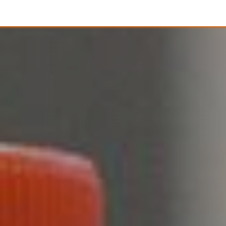
ctos
Áreas/Servicios
Industrias
Casos Éxito
Cursos
Blog
Contáctan