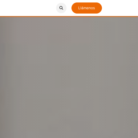
os
Empleo
Llámenos