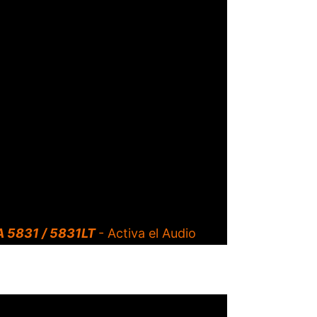
 5831 / 5831LT
- Activa el Audio