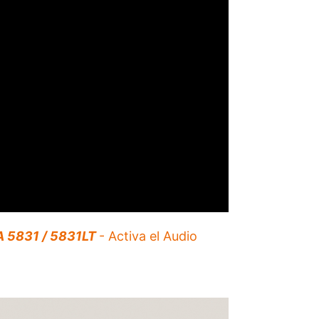
 5831 / 5831LT
- Activa el Audio