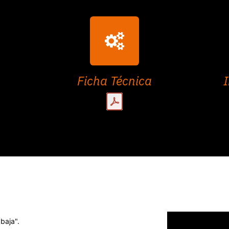
Ficha Técnica
I
baja".