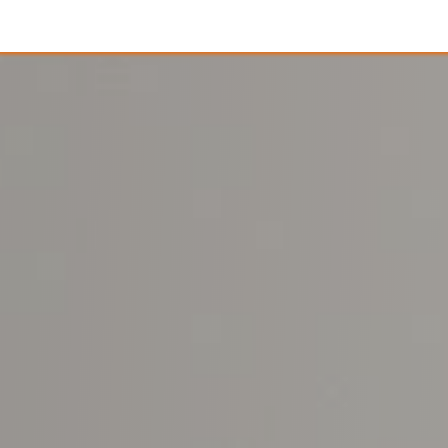
ctos
Áreas/Servicios
Industrias
Casos Éxito
Cursos
Blog
Contáctan